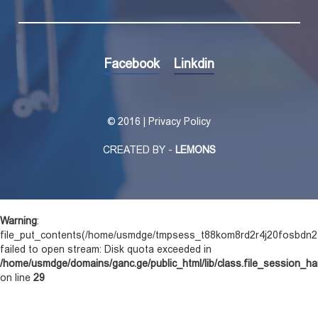
Facebook
Linkdin
©
2016 | Privacy Policy
CREATED BY -
LEMONS
Warning
:
file_put_contents(/home/usmdge/tmpsess_t88kom8rd2r4j20fosbdn2
failed to open stream: Disk quota exceeded in
/home/usmdge/domains/ganc.ge/public_html/lib/class.file_session_ha
on line
29