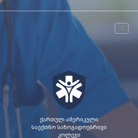
Toggle
navigat
ᲥᲐᲠᲗᲣᲚ-ᲐᲛᲔᲠᲘᲙᲣᲚᲘ
ᲡᲐᲔᲥᲗᲜᲝ ᲡᲐᲖᲝᲒᲐᲓᲝᲔᲑᲠᲘᲕᲘ
ᲙᲝᲚᲔᲯᲘ