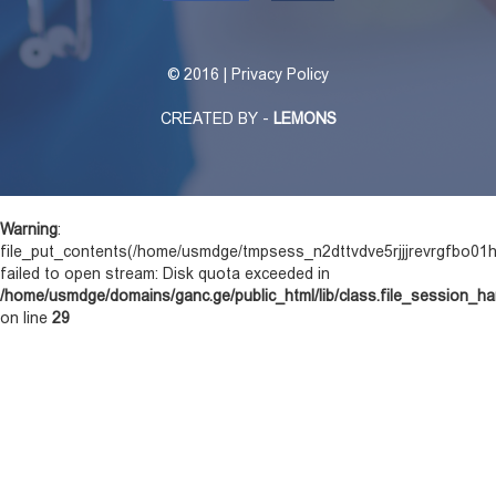
©
2016 | Privacy Policy
CREATED BY -
LEMONS
Warning
:
file_put_contents(/home/usmdge/tmpsess_n2dttvdve5rjjjrevrgfbo01h
failed to open stream: Disk quota exceeded in
/home/usmdge/domains/ganc.ge/public_html/lib/class.file_session_ha
on line
29