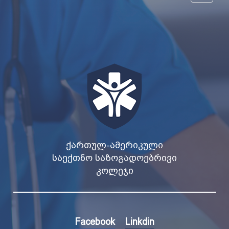
navigat
ᲥᲐᲠᲗᲣᲚ-ᲐᲛᲔᲠᲘᲙᲣᲚᲘ
ᲡᲐᲔᲥᲗᲜᲝ ᲡᲐᲖᲝᲒᲐᲓᲝᲔᲑᲠᲘᲕᲘ
ᲙᲝᲚᲔᲯᲘ
Facebook
Linkdin